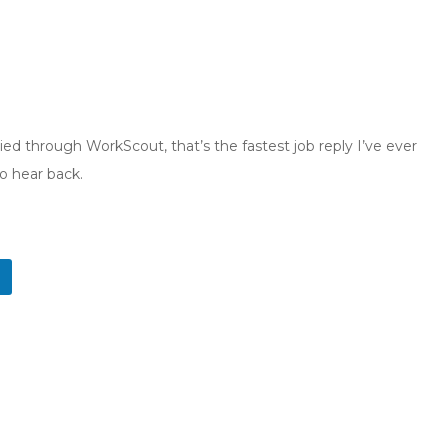
ied through WorkScout, that’s the fastest job reply I’ve ever
o hear back.