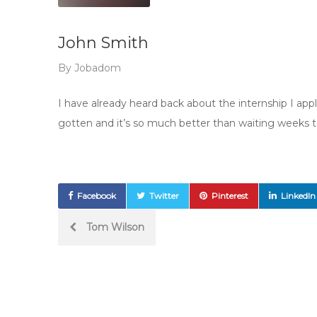
John Smith
By
Jobadom
I have already heard back about the internship I appl
gotten and it’s so much better than waiting weeks t
Facebook
Twitter
Pinterest
LinkedIn
Post
Tom Wilson
navigation