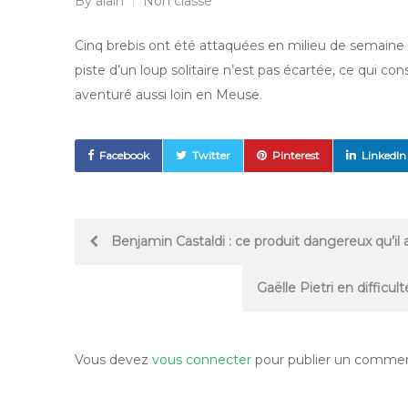
By
alain
Non classé
Cinq brebis ont été attaquées en milieu de semain
piste d’un loup solitaire n’est pas écartée, ce qui co
aventuré aussi loin en Meuse.
Facebook
Twitter
Pinterest
LinkedIn
Post
Benjamin Castaldi : ce produit dangereux qu’il
navigation
Gaëlle Pietri en difficu
Vous devez
vous connecter
pour publier un commen